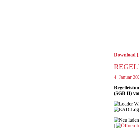
Download [
REGEL
4. Januar 20
Regelleistu
(SGB II) vo
Wi
|
I