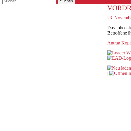
Suchen
nach:
VORDR
23. Novemb
Das Jobcente
Betroffene 
Antrag Kopi
Wi
|
I