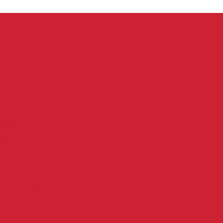
GEN
EN KDU
RENZEN WHV BIS ENDE 2027 DER MEHRBEDARF FÜR WOHNRAUM ALLEINERZIEHE
RENZEN FRIESLAND 2025
HAFT
25
26
UNG NACH §41A SGBII
TUNG KOPIEN