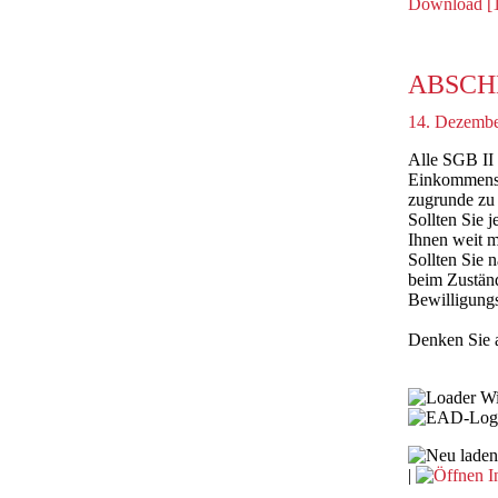
Download [
ABSCH
14. Dezembe
Alle SGB II
Einkommens. 
zugrunde zu 
Sollten Sie 
Ihnen weit m
Sollten Sie 
beim Zuständ
Bewilligungs
Denken Sie 
Wi
|
I