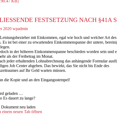
190.47 KB]
LIESSENDE FESTSETZUNG NACH §41A SG
r 2020
wpadmin
 Leistungsbezieher mit Einkommen, egal wie hoch und welcher Art des
Es ist bei einer zu erwartenden Einkommenspanne der untere, bereini
legen.
jedoch in der höheren Einkommenspanne beschieden worden sein und e
ehr als der Freibetrag im Monat.
nach jeder erhaltenden Lohnabrechnung das anhängende Formular ausfü
igen Job Center abgeben. Das bewirkt, das Sie nicht bis Ende des
zeitraumes auf Ihr Geld warten müssen.
an die Kopie und an den Eingangsstempel!
rd geladen …
Es dauert zu lange?
Dokument neu laden
n einem neuen Tab öffnen