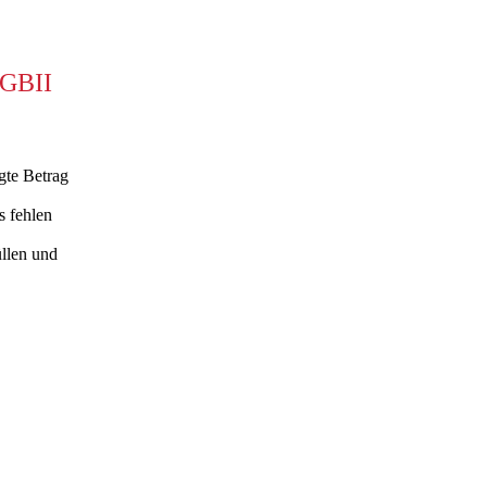
BII
gte Betrag
s fehlen
llen und