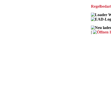
Regelbedarf
W
|
I