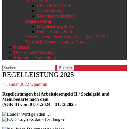
Info SGB II
Checkliste SGB II
Aktenführung
Bedarfsgemeinschaft
Regelleistung
Regelleistung 2025
Regelleistung 2026
Abschließende Festsetzung nach §41a SGBII
Vordruck Kostenerstattung Kopien
Podcasts
Datenschutzerklärung
Migrations Ausstellung
Suchen
nach:
REGELLEISTUNG 2025
4. Januar 2022
wpadmin
Regelleistungen bei Arbeitslosengeld II / Sozialgeld und
Mehrbedarfe nach dem
(SGB II) vom 01.01.2024 – 31.12.2025
Wird geladen …
Es dauert zu lange?