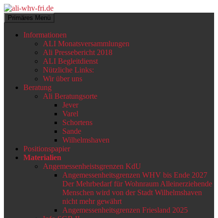
Zum
Inhalt
Suchen
Primäres Menü
springen
ali-whv-fri.de
Informationen
ALI Monatsversammlungen
Ali Pressebericht 2018
ALI Begleitdienst
Nützliche Links:
Wir über uns
Beratung
Ali Beratungsorte
Jever
Varel
Schortens
Sande
Wilhelmshaven
Positionspapier
Materialien
Angemessenheistsgrenzen KdU
Angemessenheitsgrenzen WHV bis Ende 2027
Der Mehrbedarf für Wohnraum Alleinerziehende
Menschen wird von der Stadt Wilhelmshaven
nicht mehr gewährt
Angemessenheitsgrenzen Friesland 2025