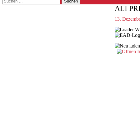
Suchen
nach:
ALI PR
13. Dezembe
Wi
|
I