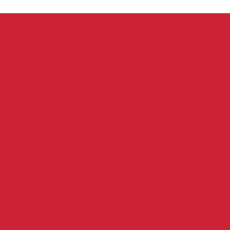
GEN
EN KDU
RENZEN WHV BIS ENDE 2027 DER MEHRBEDARF FÜR WOHNRAUM ALLEINERZIEHE
RENZEN FRIESLAND 2025
HAFT
25
26
UNG NACH §41A SGBII
TUNG KOPIEN