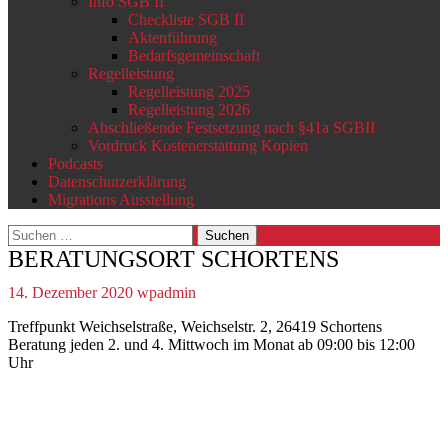
Info SGB II
Checkliste SGB II
Aktenführung
Bedarfsgemeinschaft
Regelleistung
Regelleistung 2025
Regelleistung 2026
Abschließende Festsetzung nach §41a SGBII
Vordruck Kostenerstattung Kopien
Podcasts
Datenschutzerklärung
Migrations Ausstellung
Suchen
nach:
BERATUNGSORT SCHORTENS
14. Dezember 2020
wpadmin
Treffpunkt Weichselstraße, Weichselstr. 2, 26419 Schortens
Beratung jeden 2. und 4. Mittwoch im Monat ab 09:00 bis 12:00
Uhr