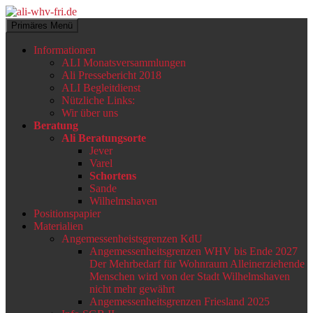
Zum
Inhalt
Suchen
Primäres Menü
springen
ali-whv-fri.de
Informationen
ALI Monatsversammlungen
Ali Pressebericht 2018
ALI Begleitdienst
Nützliche Links:
Wir über uns
Beratung
Ali Beratungsorte
Jever
Varel
Schortens
Sande
Wilhelmshaven
Positionspapier
Materialien
Angemessenheistsgrenzen KdU
Angemessenheitsgrenzen WHV bis Ende 2027
Der Mehrbedarf für Wohnraum Alleinerziehende
Menschen wird von der Stadt Wilhelmshaven
nicht mehr gewährt
Angemessenheitsgrenzen Friesland 2025