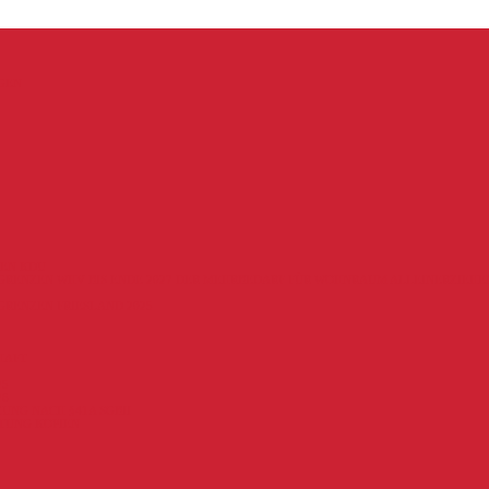
GEN
EN KDU
RENZEN WHV BIS ENDE 2027 DER MEHRBEDARF FÜR WOHNRAUM ALLEINERZIEHE
RENZEN FRIESLAND 2025
HAFT
25
26
UNG NACH §41A SGBII
TUNG KOPIEN