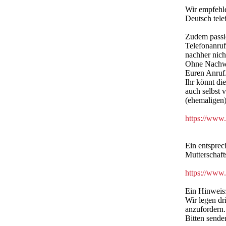
Wir empfehle
Deutsch tele
Zudem passie
Telefonanruf
nachher nich
Ohne Nachwei
Euren Anruf
Ihr könnt di
auch selbst 
(ehemaligen) 
https://www.
Ein entspre
Mutterschaft
https://www.
Ein Hinweis
Wir legen dr
anzufordern.
Bitten sende