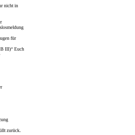
r nicht in
r
tslosmeldung
eugen für
GB III)“ Euch
e
er
tzung
llt zurück.