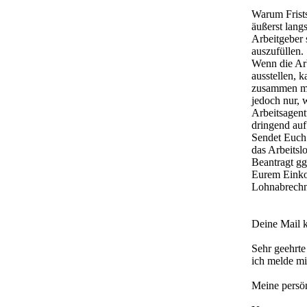
Warum Frists
äußerst lang
Arbeitgeber 
auszufüllen.
Wenn die Arb
ausstellen, 
zusammen mit
jedoch nur, 
Arbeitsagent
dringend au
Sendet Euch 
das Arbeitsl
Beantragt gg
Eurem Einko
Lohnabrechn
Deine Mail k
Sehr geehrt
ich melde mi
Meine persön