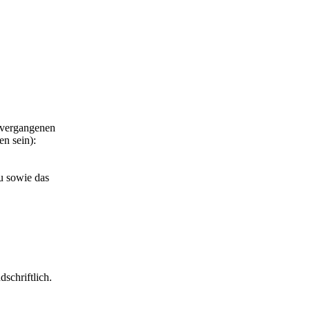
n vergangenen
n sein):
u sowie das
schriftlich.