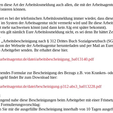
n diese Art der Arbeitslosmeldung auch allen, die mit der Arbeitsagentu
fonieren können.
rt es bei der telefonischen Arbeitslosmeldung immer wieder, dass diese
 im System der Arbeitsagentur nicht vermerkt wird und Ihr diese Arbei
t mehr nachweisen könnt (und dann kein Alg erst später bekommt).
s gilt nämlich Eure Arbeitslosmeldung nicht, es sei denn Ihr hättet Z
.
e „Arbeitsbescheinigung nach § 312 Drittes Buch Sozialgesetzbuch (S
von der Webseite der Arbeitsagentur herunterladen und per Mail an Eur
Arbeitgeber senden. Ihr erhaltet diese hier.
arbeitsagentur.de/datei/arbeitsbescheinigung_ba013140.pdf
chendes Formular zur Bescheinigung des Bezugs z.B. von Kranken- od
sgeld findet Ihr zum Download hier:
arbeitsagentur.de/datei/bescheinigung-p312-abs3_ba013228.pdf
:
ingend nahe diese Bescheinigungen beim Arbeitgeber mit einer Fristse
 Formulierungsvorschlag:
n Sie mir die ausgefüllte Bescheinigung innerhalb von 10 Tagen ausgefü