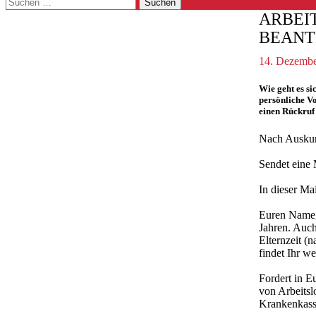
Suchen
nach:
ARBEI
BEANT
14. Dezembe
Wie geht es si
persönliche V
einen Rückruf
Nach Auskunf
Sendet eine 
In dieser Mai
Euren Name, 
Jahren. Auch
Elternzeit (
findet Ihr we
Fordert in E
von Arbeitsl
Krankenkasse