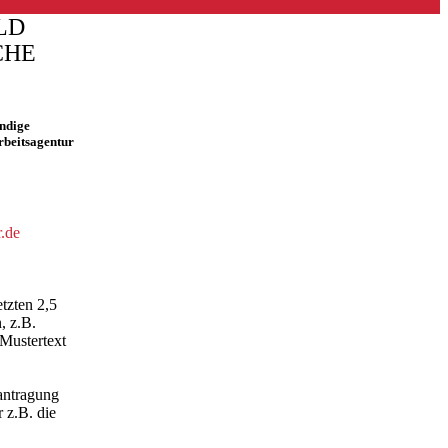
LD
CHE
endige
rbeitsagentur
.de
tzten 2,5
, z.B.
 Mustertext
eantragung
 z.B. die