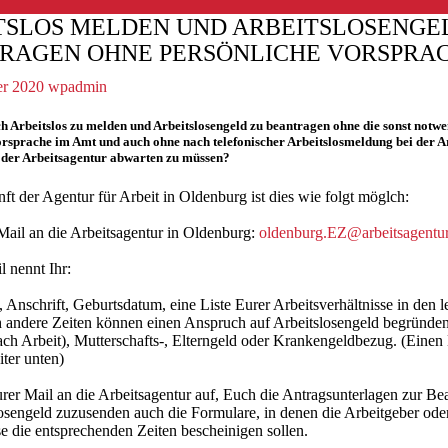
TSLOS MELDEN UND ARBEITSLOSENGE
RAGEN OHNE PERSÖNLICHE VORSPRA
r 2020
wpadmin
ch Arbeitslos zu melden und Arbeitslosengeld zu beantragen ohne die sonst notw
orsprache im Amt und auch ohne nach telefonischer Arbeitslosmeldung bei der A
 der Arbeitsagentur abwarten zu müssen?
t der Agentur für Arbeit in Oldenburg ist dies wie folgt möglch:
Mail an die Arbeitsagentur in Oldenburg:
oldenburg.EZ@arbeitsagentur
l nennt Ihr:
Anschrift, Geburtsdatum, eine Liste Eurer Arbeitsverhältnisse in den le
 andere Zeiten können einen Anspruch auf Arbeitslosengeld begründen
nach Arbeit), Mutterschafts-, Elterngeld oder Krankengeldbezug. (Einen
iter unten)
urer Mail an die Arbeitsagentur auf, Euch die Antragsunterlagen zur B
osengeld zuzusenden auch die Formulare, in denen die Arbeitgeber oder
 die entsprechenden Zeiten bescheinigen sollen.