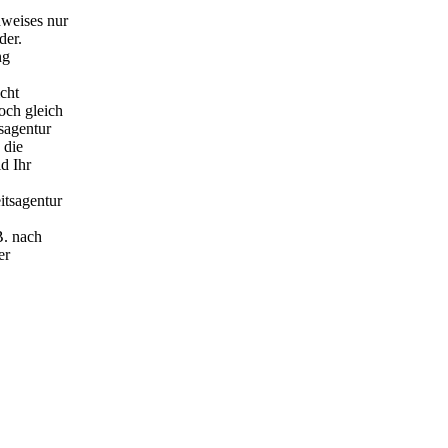
hweises nur
der.
ng
cht
och gleich
sagentur
 die
d Ihr
itsagentur
B. nach
er